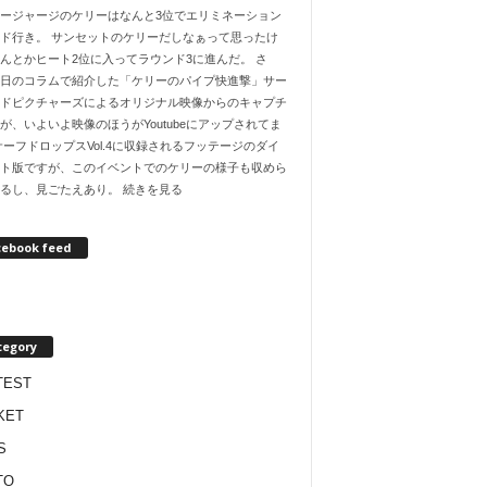
ージャージのケリーはなんと3位でエリミネーション
ド行き。 サンセットのケリーだしなぁって思ったけ
んとかヒート2位に入ってラウンド3に進んだ。 さ
日のコラムで紹介した「ケリーのパイプ快進撃」サー
ドピクチャーズによるオリジナル映像からのキャプチ
が、いよいよ映像のほうがYoutubeにアップされてま
サーフドロップスVol.4に収録されるフッテージのダイ
ト版ですが、このイベントでのケリーの様子も収めら
るし、見ごたえあり。 続きを見る
cebook feed
tegory
TEST
KET
S
TO