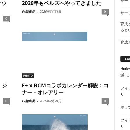
サー
ーウ
2026年もベルズへやってきました
F+編集長
-
2026年3月31日
0
サー
0
育成
ると
育成
Co
Hur
滅
PHOTO
：ジ
F+ x BCMコラボカレンダー解説：コ
フィ
ナー・オレアリー
り
0
F+編集長
-
2026年2月24日
0
ポッ
フィ
り