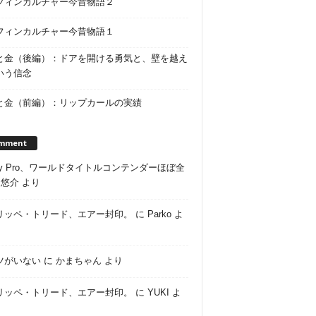
フィンカルチャー今昔物語２
フィンカルチャー今昔物語１
と金（後編）：ドアを開ける勇気と、壁を越え
いう信念
と金（前編）：リップカールの実績
mment
ley Pro、ワールドタイトルコンテンダーほぼ全
に
悠介
より
リッペ・トリード、エアー封印。
に
Parko
よ
ツがいない
に
かまちゃん
より
リッペ・トリード、エアー封印。
に
YUKI
よ