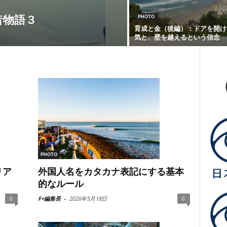
昔物語３
PHOTO
育成と金（後編）：ドアを開け
気と、壁を越えるという信念
PHOTO
リア
外国人名をカタカナ表記にする基本
的なルール
0
F+編集長
-
2026年5月18日
0