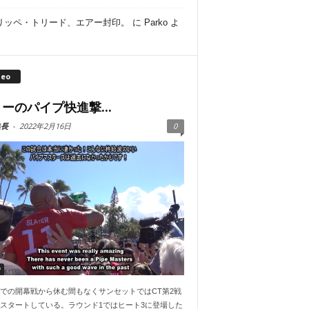
リッペ・トリード、エアー封印。
に
Parko
よ
deo
ーのパイプ快進撃...
集長
-
2022年2月16日
0
O
での開幕戦から休む間もなくサンセットではCT第2戦
スタートしている。ラウンド1ではヒート3に登場した