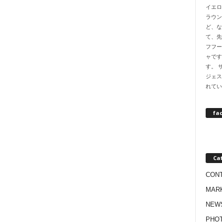
イエロ
ラウン
ど、な
て、先
フフー
ャです
す。 
ジェス
れてい
fa
Ca
CON
MAR
NEW
PHO