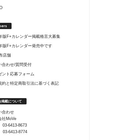
O
hers
22年版F+カレンダー掲載格言大募集
6年版F+カレンダー発売中です
配布店舗
い合わせ/質問受付
ゼント応募フォーム
規約と特定商取引法に基づく表記
告掲載について
い合わせ
社MoVe
 03-6413-8673
 03-6413-8774