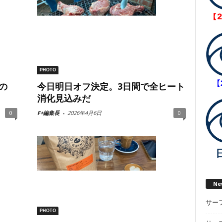
PHOTO
今日明日オフ決定。3日間で全ヒート
の
消化見込みだ
F+編集長
-
2026年4月6日
0
0
Ne
サー
PHOTO