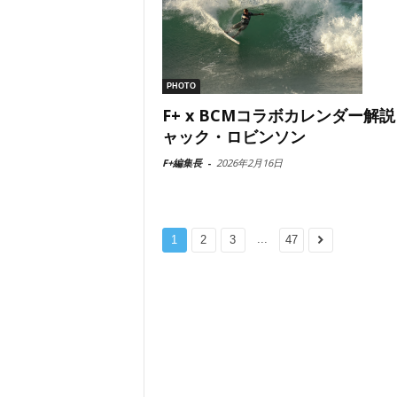
PHOTO
F+ x BCMコラボカレンダー解
ャック・ロビンソン
F+編集長
-
2026年2月16日
...
1
2
3
47