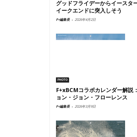
グッドフライデーからイースタ
イークエンドに突入しそう
F+編集長
-
2026年4月2日
PHOTO
F+xBCMコラボカレンダー解説
ョン・ジョン・フローレンス
F+編集長
-
2026年3月9日