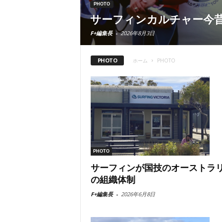
PHOTO
サーフィンカルチャー今
F+編集長
-
2026年8月3日
PHOTO
ホーム
PHOTO
PHOTO
サーフィンが国技のオーストラ
の組織体制
F+編集長
-
2026年6月8日