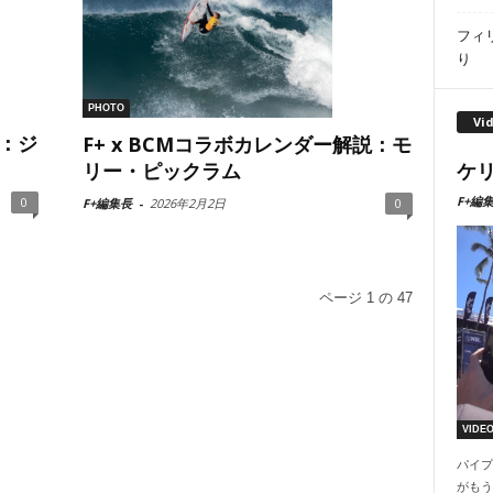
フィ
り
PHOTO
Vi
説：ジ
F+ x BCMコラボカレンダー解説：モ
リー・ピックラム
ケリ
F+編
0
F+編集長
-
2026年2月2日
0
ページ 1 の 47
VIDE
パイプ
がもう