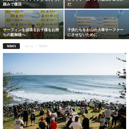
踏みで復活
だ
サーフィンを頑張るお子様をお持
子供たちをお山の大将サーファー
ちの親御様へ
にさせないために
NEWS
ホーム
NEWS