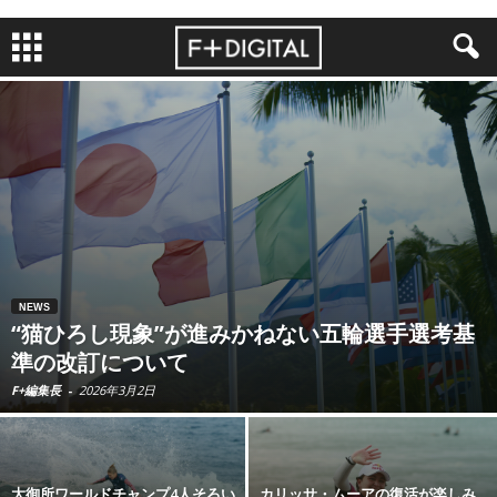
NEWS
“猫ひろし現象”が進みかねない五輪選手選考基
準の改訂について
F+編集長
-
2026年3月2日
大御所ワールドチャンプ4人そろい
カリッサ・ムーアの復活が楽しみ