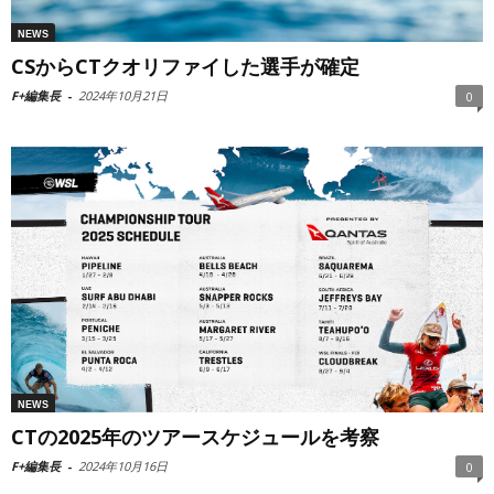
NEWS
CSからCTクオリファイした選手が確定
F+編集長
-
2024年10月21日
0
NEWS
CTの2025年のツアースケジュールを考察
F+編集長
-
2024年10月16日
0