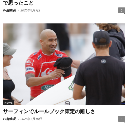
で思ったこと
F+編集長
-
2025年4月7日
0
NEWS
サーフィンでルールブック策定の難しさ
F+編集長
-
2025年3月10日
0