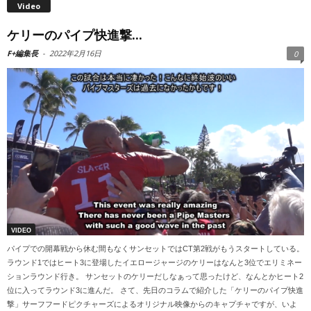
Video
ケリーのパイプ快進撃...
F+編集長
-
2022年2月16日
0
VIDEO
パイプでの開幕戦から休む間もなくサンセットではCT第2戦がもうスタートしている。
ラウンド1ではヒート3に登場したイエロージャージのケリーはなんと3位でエリミネー
ションラウンド行き。 サンセットのケリーだしなぁって思ったけど、なんとかヒート2
位に入ってラウンド3に進んだ。 さて、先日のコラムで紹介した「ケリーのパイプ快進
撃」サーフフードピクチャーズによるオリジナル映像からのキャプチャですが、いよ