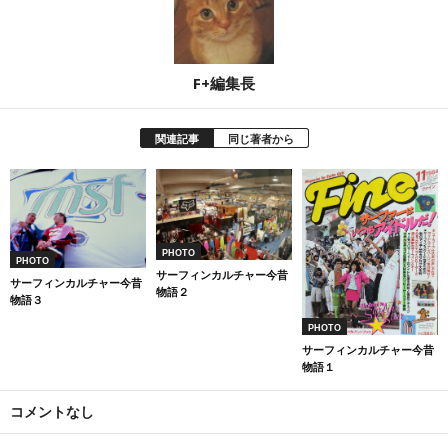
F+編集長
関連記事
同じ著者から
PHOTO
PHOTO
サーフィンカルチャー今昔
サーフィンカルチャー今昔
物語２
物語３
PHOTO
サーフィンカルチャー今昔
物語１
コメントなし