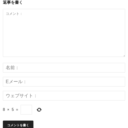
返事を書く
8
×
5
=