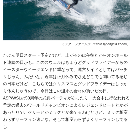
ミック・ファニング（Photo by angela zorica）
たぶん明日スタート予定だけど、上がるのは午後だからオンホール
ド連続の日かも。このスウェルはちょうどグッドフライデーからの
イースターウイークエンドに重なって、運営サイドとしてはバッチ
リじゃん、みたいな。近年は正月休みでさえどこでも開いてる感じ
の日本だけど、こちらではクリスマスとグッドフライデーはしっか
り休んじゃうので、今日はこの週末の食材の買いだめ日。
ASP/WSLの50周年の式典パーティがあったり、大会中に行なわれる
予定の過去のワールドチャンピオンによるレジェンドヒートとかが
あったりで、ケリーとかミックとか来てるわけだけど、ミック相変
わらずサーフィン速いな。そして相変わらずよくサーフィンしてる
し。