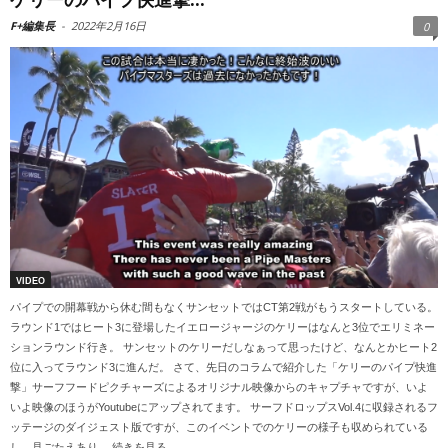
F+編集長
-
2022年2月16日
0
VIDEO
パイプでの開幕戦から休む間もなくサンセットではCT第2戦がもうスタートしている。
ラウンド1ではヒート3に登場したイエロージャージのケリーはなんと3位でエリミネー
ションラウンド行き。 サンセットのケリーだしなぁって思ったけど、なんとかヒート2
位に入ってラウンド3に進んだ。 さて、先日のコラムで紹介した「ケリーのパイプ快進
撃」サーフフードピクチャーズによるオリジナル映像からのキャプチャですが、いよ
いよ映像のほうがYoutubeにアップされてます。 サーフドロップスVol.4に収録されるフ
ッテージのダイジェスト版ですが、このイベントでのケリーの様子も収められている
し、見ごたえあり。 続きを見る