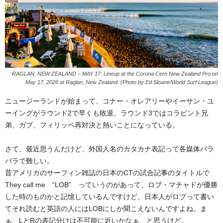
RAGLAN, NEW ZEALAND – MAY 17: Lineup at the Corona Cero New Zealand Pro on
May 17, 2026 at Raglan, New Zealand. (Photo by Ed Sloane/World Surf League)
ニュージーランドが始まって、コナー・オレアリーやイーサン・ユ
ーイングがラウンド2で早くも敗退、ラウンド3ではコラピント兄
弟、ガブ、フィリッペ再対決と熱いことになっている。
さて、最近思うんだけど、外国人名のカタカナ表記って各媒体バラ
バラで難しい。
昔アメリカのサーフィン雑誌の日本のCTの試合記事のタイトルで
They call me “LOB” っていうのがあって、ロブ・マチャドが優勝
した時のものかと記憶しているんですけど、日本人がロブって書い
てそれ読むと英語の人にはLOBにしか聞こえないんですよね。ま
ぁ、LとRの表記分けは不可能に近いかなぁ、と思うけど。