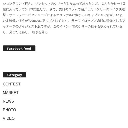
ションラウンド行き。 サンセットのケリーだしなぁって思ったけど、なんとかヒート2
位に入ってラウンド3に進んだ。 さて、先日のコラムで紹介した「ケリーのパイプ快進
撃」サーフフードピクチャーズによるオリジナル映像からのキャプチャですが、いよ
いよ映像のほうがYoutubeにアップされてます。 サーフドロップスVol.4に収録されるフ
ッテージのダイジェスト版ですが、このイベントでのケリーの様子も収められている
し、見ごたえあり。 続きを見る
facebook feed
Category
CONTEST
MARKET
NEWS
PHOTO
VIDEO