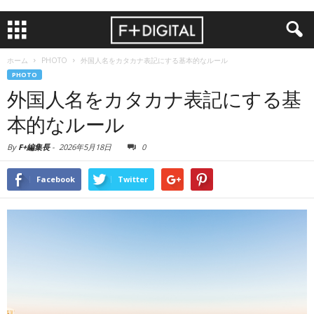
ホーム
PHOTO
外国人名をカタカナ表記にする基本的なルール
PHOTO
外国人名をカタカナ表記にする基
本的なルール
By
F+編集長
-
2026年5月18日
0
Facebook
Twitter