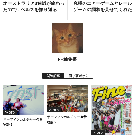
オーストラリア3連戦が終わっ
究極のエアーゲームとレール
たので…ベルズを振り返る
ゲームの調和を見せてくれた
F+編集長
関連記事
同じ著者から
PHOTO
PHOTO
サーフィンカルチャー今昔
サーフィンカルチャー今昔
物語２
物語３
PHOTO