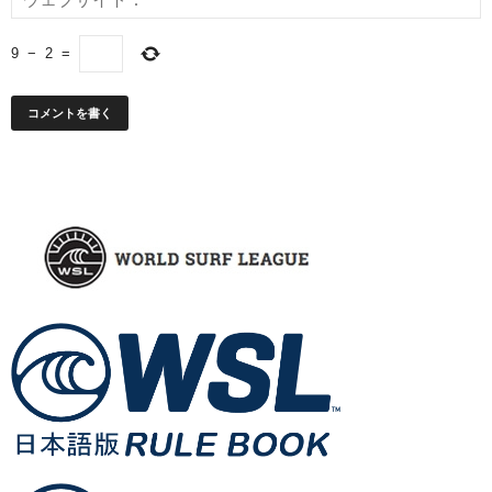
9
−
2
=