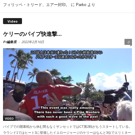
フィリッペ・トリード、エアー封印。
に
Parko
より
Video
ケリーのパイプ快進撃...
F+編集長
-
2022年2月16日
0
VIDEO
パイプでの開幕戦から休む間もなくサンセットではCT第2戦がもうスタートしている。
ラウンド1ではヒート3に登場したイエロージャージのケリーはなんと3位でエリミネー