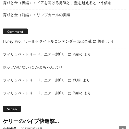
育成と金（後編）：ドアを開ける勇気と、壁を越えるという信念
育成と金（前編）：リップカールの実績
Comment
Hurley Pro、ワールドタイトルコンテンダーほぼ全滅
に
悠介
より
フィリッペ・トリード、エアー封印。
に
Parko
より
ポッツがいない
に
かまちゃん
より
フィリッペ・トリード、エアー封印。
に
YUKI
より
フィリッペ・トリード、エアー封印。
に
Parko
より
Video
ケリーのパイプ快進撃...
F+編集長
-
2022年2月16日
0