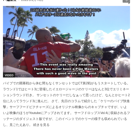
VIDEO
パイプでの開幕戦から休む間もなくサンセットではCT第2戦がもうスタートしている。
ラウンド1ではヒート3に登場したイエロージャージのケリーはなんと3位でエリミネー
ションラウンド行き。 サンセットのケリーだしなぁって思ったけど、なんとかヒート2
位に入ってラウンド3に進んだ。 さて、先日のコラムで紹介した「ケリーのパイプ快進
撃」サーフフードピクチャーズによるオリジナル映像からのキャプチャですが、いよ
いよ映像のほうがYoutubeにアップされてます。 サーフドロップスVol.4に収録されるフ
ッテージのダイジェスト版ですが、このイベントでのケリーの様子も収められている
し、見ごたえあり。 続きを見る