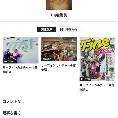
F+編集長
関連記事
同じ著者から
PHOTO
PHOTO
サーフィンカルチャー今昔
サーフィンカルチャー今昔
物語２
物語３
PHOTO
サーフィンカルチャー今昔
物語１
コメントなし
返事を書く