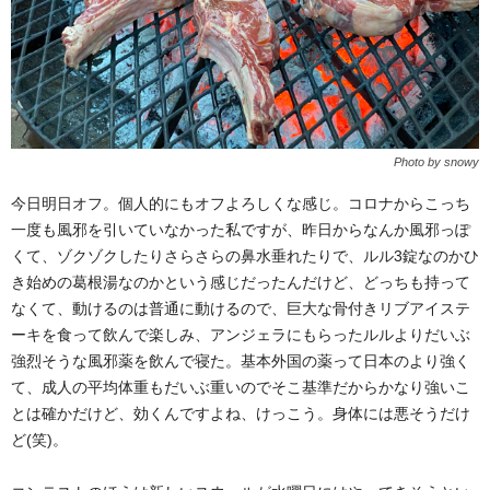
Photo by snowy
今日明日オフ。個人的にもオフよろしくな感じ。コロナからこっち
一度も風邪を引いていなかった私ですが、昨日からなんか風邪っぽ
くて、ゾクゾクしたりさらさらの鼻水垂れたりで、ルル3錠なのかひ
き始めの葛根湯なのかという感じだったんだけど、どっちも持って
なくて、動けるのは普通に動けるので、巨大な骨付きリブアイステ
ーキを食って飲んで楽しみ、アンジェラにもらったルルよりだいぶ
強烈そうな風邪薬を飲んで寝た。基本外国の薬って日本のより強く
て、成人の平均体重もだいぶ重いのでそこ基準だからかなり強いこ
とは確かだけど、効くんですよね、けっこう。身体には悪そうだけ
ど(笑)。