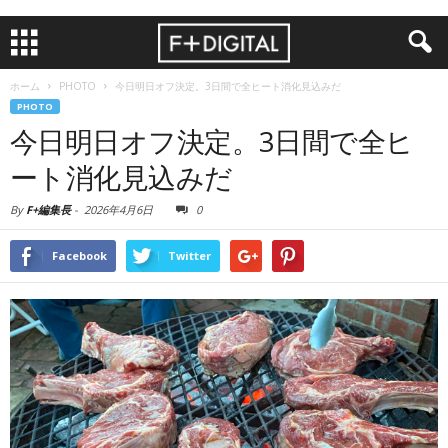
ホーム
PHOTO
今日明日オフ決定。3日間で全ヒート消化見込みだ
PHOTO
今日明日オフ決定。3日間で全ヒ
ート消化見込みだ
By
F+編集長
-
2026年4月6日
0
Facebook
Twitter