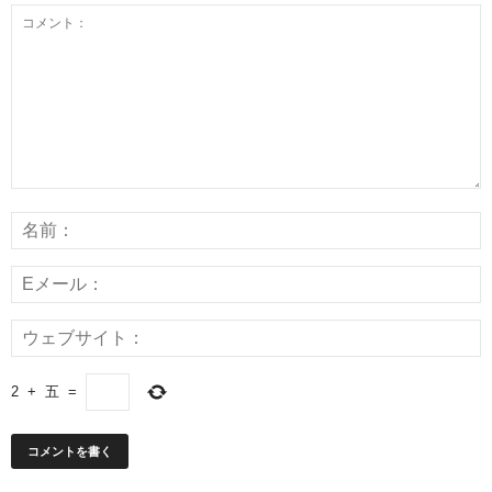
2
+
五
=