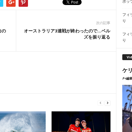
ポッ
r
フィ
り
次の記事
力の
オーストラリア3連戦が終わったので…ベル
フィ
ズを振り返る
り
Vi
ケリ
F+編