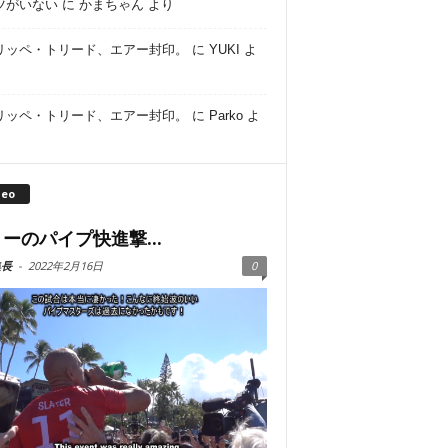
ツがいない
に
かまちゃん
より
リッペ・トリード、エアー封印。
に
YUKI
よ
リッペ・トリード、エアー封印。
に
Parko
よ
deo
ーのパイプ快進撃...
集長
-
2022年2月16日
0