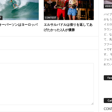
VIDE
パイプ
T
CONTEST
がもう
キーパーソンはヨーロッパ
エルサルバドルは借りを返してあ
イエロ
げたかった2人が優勝
ラウン
ど、な
て、先
フフー
ャです
す。 
ジェス
れてい
fa
Ca
CON