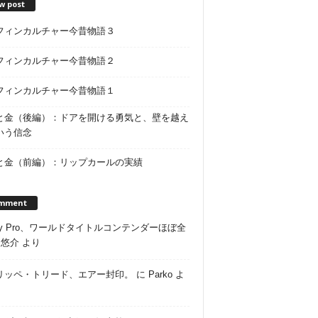
w post
フィンカルチャー今昔物語３
フィンカルチャー今昔物語２
フィンカルチャー今昔物語１
と金（後編）：ドアを開ける勇気と、壁を越え
いう信念
と金（前編）：リップカールの実績
mment
ley Pro、ワールドタイトルコンテンダーほぼ全
に
悠介
より
リッペ・トリード、エアー封印。
に
Parko
よ