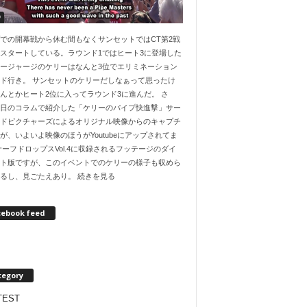
O
での開幕戦から休む間もなくサンセットではCT第2戦
スタートしている。ラウンド1ではヒート3に登場した
ージャージのケリーはなんと3位でエリミネーション
ド行き。 サンセットのケリーだしなぁって思ったけ
んとかヒート2位に入ってラウンド3に進んだ。 さ
日のコラムで紹介した「ケリーのパイプ快進撃」サー
ドピクチャーズによるオリジナル映像からのキャプチ
が、いよいよ映像のほうがYoutubeにアップされてま
サーフドロップスVol.4に収録されるフッテージのダイ
ト版ですが、このイベントでのケリーの様子も収めら
るし、見ごたえあり。 続きを見る
cebook feed
tegory
TEST