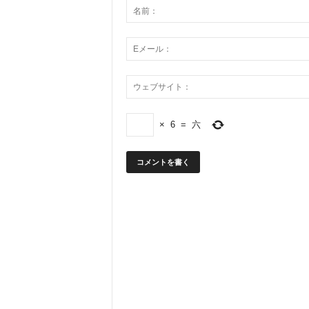
×
6
=
六