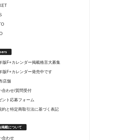
KET
S
TO
O
hers
22年版F+カレンダー掲載格言大募集
6年版F+カレンダー発売中です
配布店舗
い合わせ/質問受付
ゼント応募フォーム
規約と特定商取引法に基づく表記
告掲載について
い合わせ