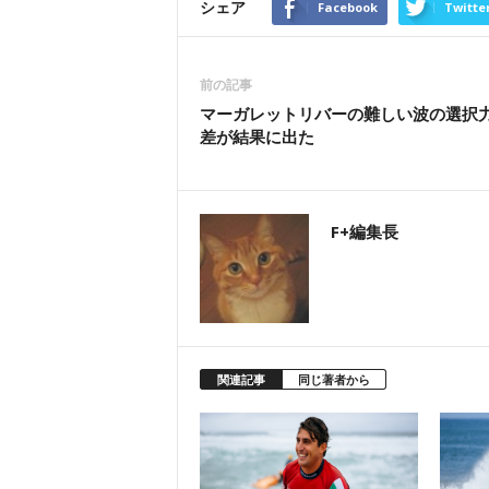
シェア
Facebook
Twitte
前の記事
マーガレットリバーの難しい波の選択
差が結果に出た
F+編集長
関連記事
同じ著者から