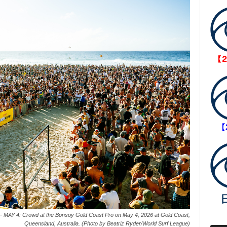
4: Crowd at the Bonsoy Gold Coast Pro on May 4, 2026 at Gold Coast,
Queensland, Australia. (Photo by Beatriz Ryder/World Surf League)