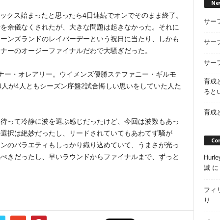
Ne
ロックス始まったと思ったら4日連続でオンでそのまま終了。
サー
断を余儀なくされたが、大きな問題は起きなかった。それに
イーンズランドのレイバーデーという祝日に当たり、しかも
サー
コナーのオージーファイナルだわで大騒ぎだった。
サー
ナー・オレアリー。ウイメンズ優勝ステファニー・ギルモ
育成
4人が4人ともシーズン序盤2試合悔しい思いをしていた人た
ると
育成
、待って冷静に波を選ぶ感じだったけど、今回は波数もあっ
の選択は絶妙だったし、リードされていてもあわてず騒が
Co
ーンのバラエティもしっかり織り込めていて、うまさが光っ
完ぺきだったし、早いラウンドからファイナルまで、ずっと
Hur
滅
フィ
り