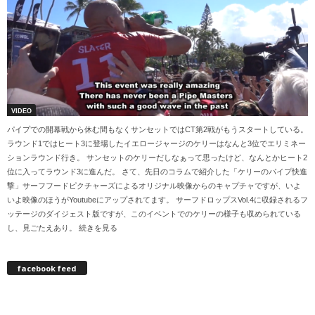
VIDEO
パイプでの開幕戦から休む間もなくサンセットではCT第2戦がもうスタートしている。
ラウンド1ではヒート3に登場したイエロージャージのケリーはなんと3位でエリミネー
ションラウンド行き。 サンセットのケリーだしなぁって思ったけど、なんとかヒート2
位に入ってラウンド3に進んだ。 さて、先日のコラムで紹介した「ケリーのパイプ快進
撃」サーフフードピクチャーズによるオリジナル映像からのキャプチャですが、いよ
いよ映像のほうがYoutubeにアップされてます。 サーフドロップスVol.4に収録されるフ
ッテージのダイジェスト版ですが、このイベントでのケリーの様子も収められている
し、見ごたえあり。 続きを見る
facebook feed