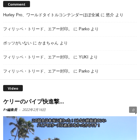
Comment
Hurley Pro、ワールドタイトルコンテンダーほぼ全滅
に
悠介
より
フィリッペ・トリード、エアー封印。
に
Parko
より
ポッツがいない
に
かまちゃん
より
フィリッペ・トリード、エアー封印。
に
YUKI
より
フィリッペ・トリード、エアー封印。
に
Parko
より
Video
ケリーのパイプ快進撃...
F+編集長
-
2022年2月16日
0