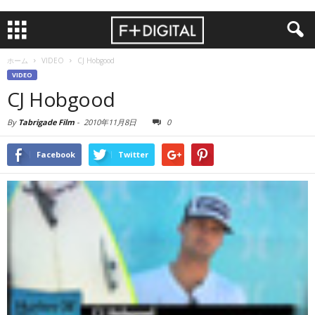
ホーム
VIDEO
CJ Hobgood
VIDEO
CJ Hobgood
By
Tabrigade Film
-
2010年11月8日
0
Facebook
Twitter