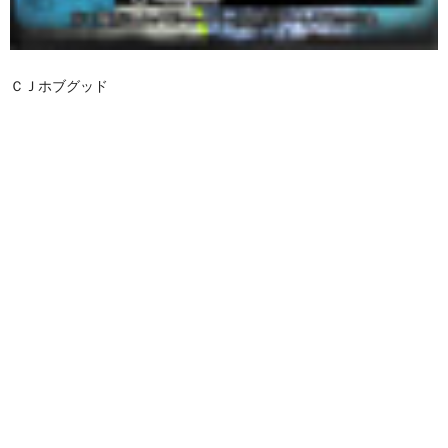
ＣＪホブグッド