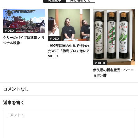
VIDEO
ケリーのパイプ快進撃 オリ
VIDEO
ジナル映像
1997年四国の生見で行われ
たWCT「徳島プロ」激レア
VIDEO
PHOTO
伊良湖の新名産品・ペーニ
ョポン酢
コメントなし
返事を書く