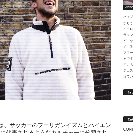
VIDE
パイプ
がもう
イエロ
ラウン
ど、な
て、先
フフー
ャです
す。 
ジェス
れてい
fa
Ca
とは、サッカーのフーリガンイズムとハイエン
CON
ンに代表されるようなカルチャーに分類され