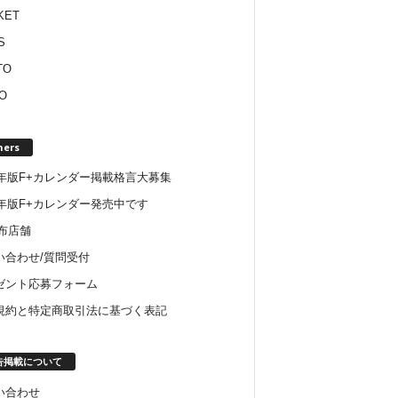
KET
S
TO
O
hers
22年版F+カレンダー掲載格言大募集
6年版F+カレンダー発売中です
配布店舗
い合わせ/質問受付
ゼント応募フォーム
規約と特定商取引法に基づく表記
告掲載について
い合わせ