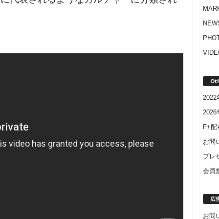
MAR
NEW
PHO
VIDE
Ot
20
202
F+
お問
プレ
会員
広
お問