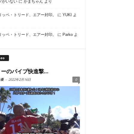
ツがいない
に
かまちゃん
より
リッペ・トリード、エアー封印。
に
YUKI
よ
リッペ・トリード、エアー封印。
に
Parko
よ
deo
ーのパイプ快進撃...
集長
-
2022年2月16日
0