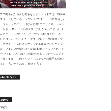
O
での開幕戦から休む間もなくサンセットではCT第2戦
スタートしている。ラウンド1ではヒート3に登場した
ージャージのケリーはなんと3位でエリミネーション
ド行き。 サンセットのケリーだしなぁって思ったけ
んとかヒート2位に入ってラウンド3に進んだ。 さ
日のコラムで紹介した「ケリーのパイプ快進撃」サー
ドピクチャーズによるオリジナル映像からのキャプチ
が、いよいよ映像のほうがYoutubeにアップされてま
サーフドロップスVol.4に収録されるフッテージのダイ
ト版ですが、このイベントでのケリーの様子も収めら
るし、見ごたえあり。 続きを見る
cebook feed
tegory
TEST