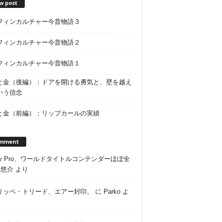
w post
フィンカルチャー今昔物語３
フィンカルチャー今昔物語２
フィンカルチャー今昔物語１
と金（後編）：ドアを開ける勇気と、壁を越え
いう信念
と金（前編）：リップカールの実績
mment
ley Pro、ワールドタイトルコンテンダーほぼ全
に
悠介
より
リッペ・トリード、エアー封印。
に
Parko
よ