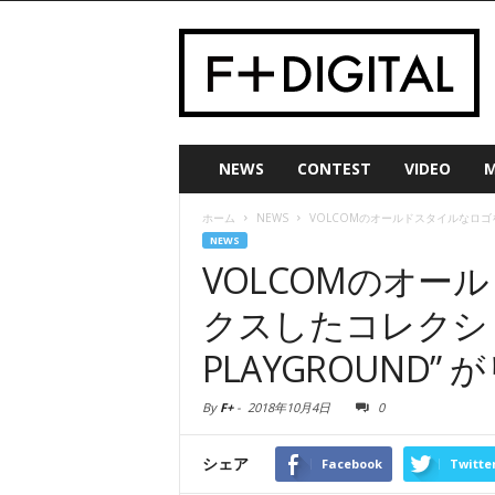
NEWS
CONTEST
VIDEO
M
ホーム
NEWS
VOLCOMのオールドスタイルなロゴをミ
NEWS
VOLCOMのオー
クスしたコレクション
PLAYGROUND”
By
F+
-
2018年10月4日
0
シェア
Facebook
Twitte