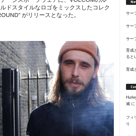
Ne
ールドスタイルなロゴをミックスしたコレク
サー
GROUND” がリリースとなった。
サー
サー
育成
ると
育成
Co
Hur
滅
フィ
り