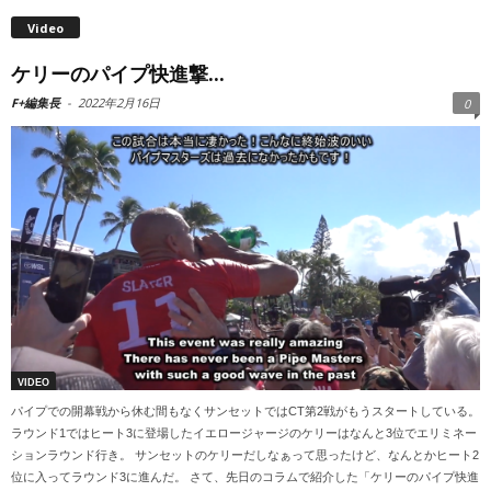
Video
ケリーのパイプ快進撃...
F+編集長
-
2022年2月16日
0
VIDEO
パイプでの開幕戦から休む間もなくサンセットではCT第2戦がもうスタートしている。
ラウンド1ではヒート3に登場したイエロージャージのケリーはなんと3位でエリミネー
ションラウンド行き。 サンセットのケリーだしなぁって思ったけど、なんとかヒート2
位に入ってラウンド3に進んだ。 さて、先日のコラムで紹介した「ケリーのパイプ快進