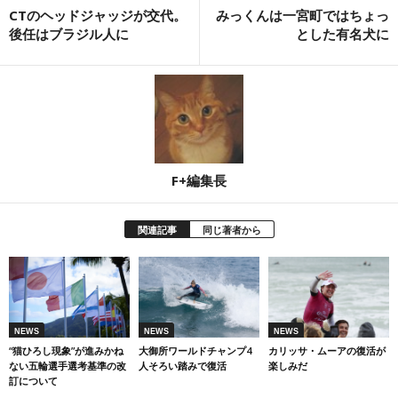
CTのヘッドジャッジが交代。
みっくんは一宮町ではちょっ
後任はブラジル人に
とした有名犬に
F+編集長
関連記事
同じ著者から
NEWS
NEWS
NEWS
大御所ワールドチャンプ4
カリッサ・ムーアの復活が
“猫ひろし現象”が進みかね
人そろい踏みで復活
楽しみだ
ない五輪選手選考基準の改
訂について