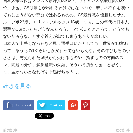
日本人最高位はメンズ大原洋人の56位、ウイメンズ都築虹帆の28
位。まぁ。CSは誰もが出れるわけではないので、若手の不在を嘆い
てもしょうがない部分ではあるものの、CS最終戦を優勝したサムエ
ル・プポ22歳、エリン・ブルックス16歳、まぁ、この年代の日本人
選手がCSにいたらどうなんだろう、って考えたところで、どうでも
ないだろうな、とすぐ答えが出てしまうあたりが悲しい。
日本人で上手くなったなと思う選手はいたとしても、世界が10変わ
っているうちの1ぐらいしか変わってないもんな。その伸びしろの小
ささは、与えられた刺激から受けるものや目指すものの方向のズ
レ、問題の分析、解決意識の欠如、そういう所かなぁ、と思う。
ま、届かないとなればすぐ逃げちゃうし。
続きを見る
Facebook
Twitter
前の記事
次の記事