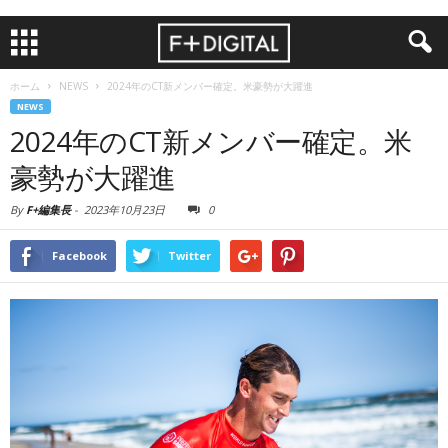
ホーム
NEWS
2024年のCT新メンバー確定。米豪勢が大躍進
NEWS
2024年のCT新メンバー確定。米
豪勢が大躍進
By
F+編集長
-
2023年10月23日
0
Facebook
Twitter