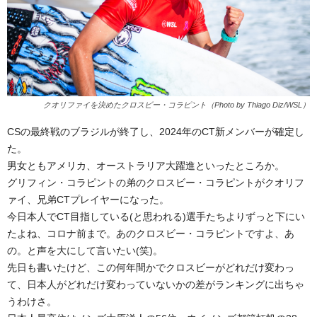
クオリファイを決めたクロスビー・コラピント（Photo by Thiago Diz/WSL）
CSの最終戦のブラジルが終了し、2024年のCT新メンバーが確定し
た。
男女ともアメリカ、オーストラリア大躍進といったところか。
グリフィン・コラピントの弟のクロスビー・コラピントがクオリフ
ァイ、兄弟CTプレイヤーになった。
今日本人でCT目指している(と思われる)選手たちよりずっと下にい
たよね、コロナ前まで。あのクロスビー・コラピントですよ、あ
の。と声を大にして言いたい(笑)。
先日も書いたけど、この何年間かでクロスビーがどれだけ変わっ
て、日本人がどれだけ変わっていないかの差がランキングに出ちゃ
うわけさ。