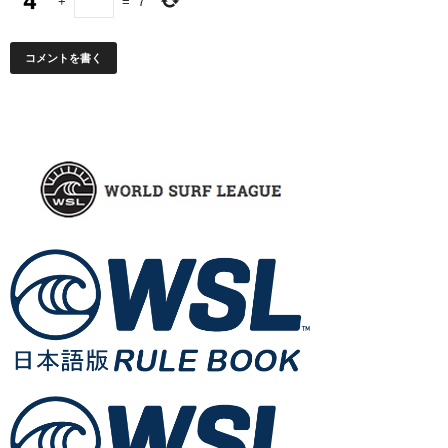
+
=
7