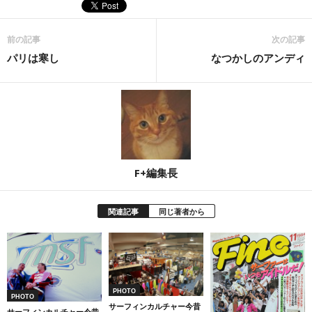
前の記事
次の記事
パリは寒し
なつかしのアンディ
F+編集長
関連記事
同じ著者から
PHOTO
PHOTO
サーフィンカルチャー今昔
サーフィンカルチャー今昔