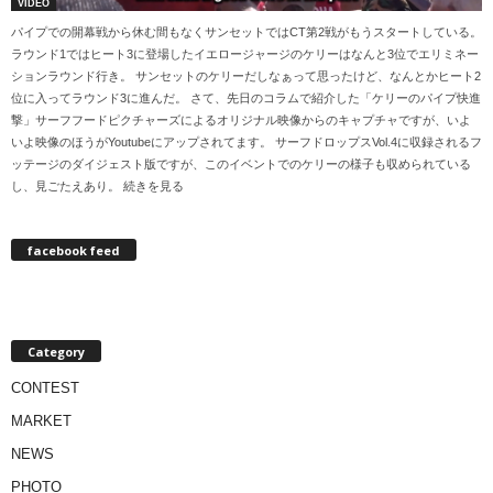
VIDEO
パイプでの開幕戦から休む間もなくサンセットではCT第2戦がもうスタートしている。
ラウンド1ではヒート3に登場したイエロージャージのケリーはなんと3位でエリミネー
ションラウンド行き。 サンセットのケリーだしなぁって思ったけど、なんとかヒート2
位に入ってラウンド3に進んだ。 さて、先日のコラムで紹介した「ケリーのパイプ快進
撃」サーフフードピクチャーズによるオリジナル映像からのキャプチャですが、いよ
いよ映像のほうがYoutubeにアップされてます。 サーフドロップスVol.4に収録されるフ
ッテージのダイジェスト版ですが、このイベントでのケリーの様子も収められている
し、見ごたえあり。 続きを見る
facebook feed
Category
CONTEST
MARKET
NEWS
PHOTO