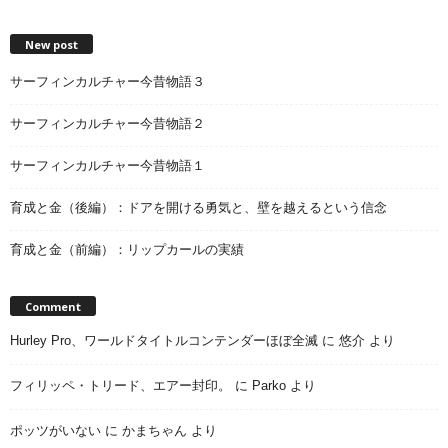
New post
サーフィンカルチャー今昔物語３
サーフィンカルチャー今昔物語２
サーフィンカルチャー今昔物語１
育成と金（後編）：ドアを開ける勇気と、壁を越えるという信念
育成と金（前編）：リップカールの実績
Comment
Hurley Pro、ワールドタイトルコンテンダーほぼ全滅
に
悠介
より
フィリッペ・トリード、エアー封印。
に
Parko
より
ポッツがいない
に
かまちゃん
より