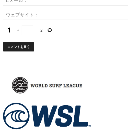
+
=
2