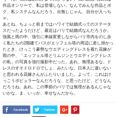
作品オンリーで、私は登場しない。なんでみんな作品とボ
ク、私システムなんだろう。台無しじゃん、自分が入っち
ゃ。
あとね、ちょっと前まではハワイで結婚式ってのステータ
スだったようだけど、最近はパリで結婚式なんだろうか。
強風と雨の中、強引に車線変更しながらパリ市内をのし歩
く私たちの2階建てバスがエッフェル塔の周辺に差し掛かっ
たとき、けっこう豪勢なウエディングドレスを着た花嫁が
雨の中、「エッフェル塔とリムジンとウエディングドレス
の私」の写真を強行撮影中だった。あれ、無理あるな。ド
レスのすそドロドロでしょ、みたいな。日本人に違いない
と思われる花嫁さんがふたりいました。よって、これはけ
っこうポピュラーなんだろうな、と思ったけど、どうなん
だろうね、あれ。この季節のパリでは無理があるんじゃな
いかな。ま、いっか、幸せなんだから。
Facebook
Twitter