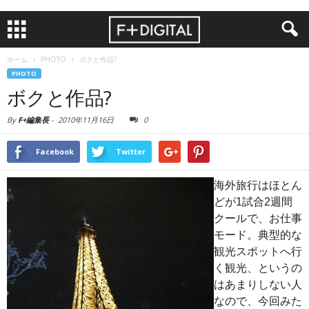
ホーム
PHOTO
ボクと作品?
PHOTO
ボクと作品?
By
F+編集長
-
2010年11月16日
0
Facebook
Twitter
海外旅行はほとん
どが1試合2週間
クールで、お仕事
モード。典型的な
観光スポットへ行
く観光、というの
はあまりしない人
なので、今回みた