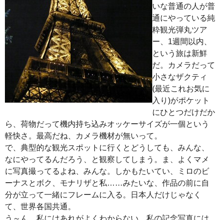
いな普通の人が普
通にやっている純
粋観光弾丸ツア
ー、1週間以内、
という旅は新鮮
だ。カメラだって
小さなザクティ
(最近これお気に
入り)がポケット
にひとつだけだか
ら、荷物だって機内持ち込みオッケーサイズが一個という
軽快さ。最高だね、カメラ機材が無いって。
で、典型的な観光スポットに行くとどうしても、みんな、
なにやってるんだろう、と観察してしまう。ま、よくマメ
に写真撮ってるよね、みんな。しかもたいてい、ミロのビ
ーナスとボク、モナリザと私……みたいな、作品の前に自
分が立って一緒にフレームに入る。日本人だけじゃなく
て、世界各国共通。
う～ん、私にはあれがよくわからない。私の記念写真には