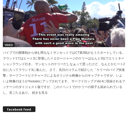
VIDEO
パイプでの開幕戦から休む間もなくサンセットではCT第2戦がもうスタートしている。
ラウンド1ではヒート3に登場したイエロージャージのケリーはなんと3位でエリミネー
ションラウンド行き。 サンセットのケリーだしなぁって思ったけど、なんとかヒート2
位に入ってラウンド3に進んだ。 さて、先日のコラムで紹介した「ケリーのパイプ快進
撃」サーフフードピクチャーズによるオリジナル映像からのキャプチャですが、いよ
いよ映像のほうがYoutubeにアップされてます。 サーフドロップスVol.4に収録されるフ
ッテージのダイジェスト版ですが、このイベントでのケリーの様子も収められている
し、見ごたえあり。 続きを見る
facebook feed