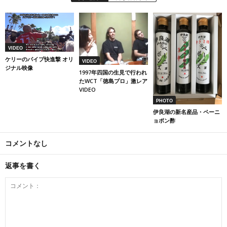
VIDEO
ケリーのパイプ快進撃 オリ
VIDEO
ジナル映像
1997年四国の生見で行われ
たWCT「徳島プロ」激レア
VIDEO
PHOTO
伊良湖の新名産品・ペーニ
ョポン酢
コメントなし
返事を書く