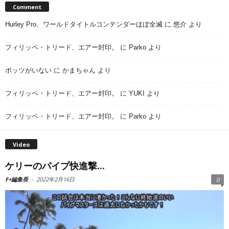
Comment
Hurley Pro、ワールドタイトルコンテンダーほぼ全滅
に
悠介
より
フィリッペ・トリード、エアー封印。
に
Parko
より
ポッツがいない
に
かまちゃん
より
フィリッペ・トリード、エアー封印。
に
YUKI
より
フィリッペ・トリード、エアー封印。
に
Parko
より
Video
ケリーのパイプ快進撃...
F+編集長
-
2022年2月16日
0