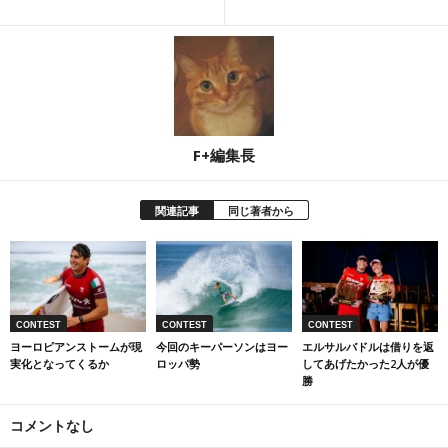
F+編集長
関連記事
同じ著者から
CONTEST
CONTEST
CONTEST
ヨーロピアンストームが現
今回のキーパーソンはヨー
エルサルバドルは借りを返
実化となってくるか
ロッパ勢
してあげたかった2人が優
勝
コメントなし