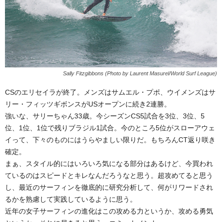
Sally Fitzgibbons (Photo by Laurent Masurel/World Surf League)
CSのエリセイラが終了。メンズはサムエル・プポ、ウイメンズはサ
リー・フィッツギボンスがUSオープンに続き2連勝。
強いな、サリーちゃん33歳。今シーズンCS5試合を3位、3位、5
位、1位、1位で残りブラジル1試合。今のところ5位がスローアウェ
イって、下々のものにはうらやましい限りだ。もちろんCT返り咲き
確定。
まぁ、スタイル的にはいろいろ気になる部分はあるけど、今買われ
ているのはスピードとキレなんだろうなと思う。超攻めてると思う
し、最近のサーフィンを徹底的に研究分析して、何がリワードされ
るかを熟慮して実践しているように思う。
近年の女子サーフィンの進化はこの攻める力というか、攻める勇気