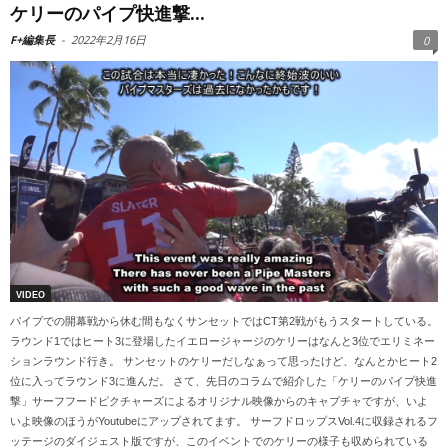
ケリーのパイプ快進撃...
F+編集長
-
2022年2月16日
0
VIDEO
パイプでの開幕戦から休む間もなくサンセットではCT第2戦がもうスタートしている。
ラウンド1ではヒート3に登場したイエロージャージのケリーはなんと3位でエリミネー
ションラウンド行き。 サンセットのケリーだしなぁって思ったけど、なんとかヒート2
位に入ってラウンド3に進んだ。 さて、先日のコラムで紹介した「ケリーのパイプ快進
撃」サーフフードピクチャーズによるオリジナル映像からのキャプチャですが、いよ
いよ映像のほうがYoutubeにアップされてます。 サーフドロップスVol.4に収録されるフ
ッテージのダイジェスト版ですが、このイベントでのケリーの様子も収められている