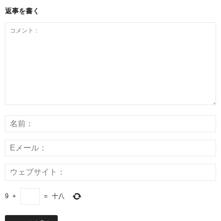
返事を書く
9
+
=
十八