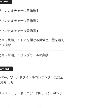
w post
フィンカルチャー今昔物語３
フィンカルチャー今昔物語２
フィンカルチャー今昔物語１
と金（後編）：ドアを開ける勇気と、壁を越え
いう信念
と金（前編）：リップカールの実績
mment
ley Pro、ワールドタイトルコンテンダーほぼ全
に
悠介
より
リッペ・トリード、エアー封印。
に
Parko
よ