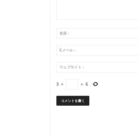
3
+
=
6