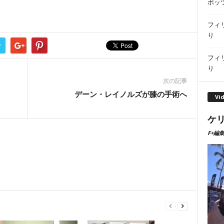
ポッ
フィ
り
r
フィ
り
次の記事
デーン・レイノルズが膝の手術へ
Vi
ケリ
F+編