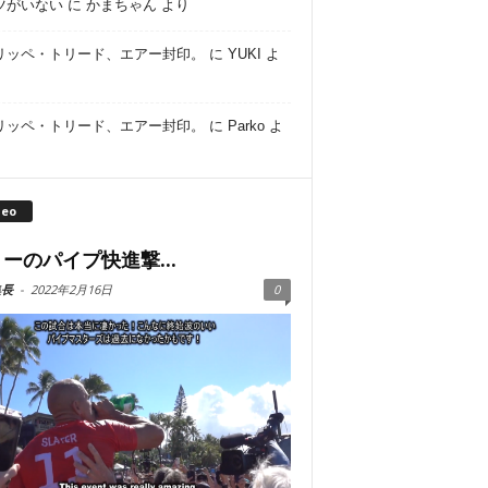
ツがいない
に
かまちゃん
より
リッペ・トリード、エアー封印。
に
YUKI
よ
リッペ・トリード、エアー封印。
に
Parko
よ
deo
ーのパイプ快進撃...
集長
-
2022年2月16日
0