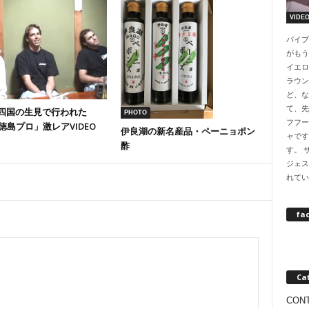
VIDE
パイプ
がもう
イエロ
ラウン
ど、な
て、先
7年四国の生見で行われた
PHOTO
フフー
徳島プロ」激レアVIDEO
伊良湖の新名産品・ペーニョポン
ャです
酢
す。 
ジェス
れてい
fa
Ca
CON