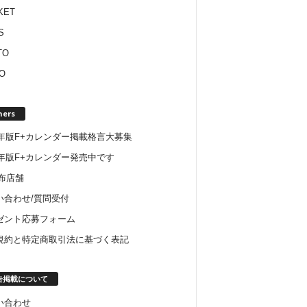
KET
S
TO
O
hers
22年版F+カレンダー掲載格言大募集
6年版F+カレンダー発売中です
配布店舗
い合わせ/質問受付
ゼント応募フォーム
規約と特定商取引法に基づく表記
告掲載について
い合わせ