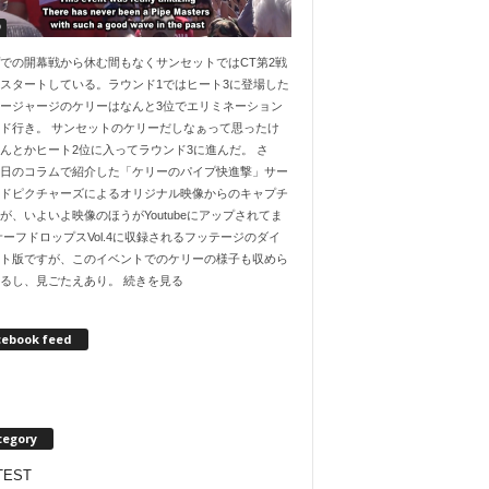
O
での開幕戦から休む間もなくサンセットではCT第2戦
スタートしている。ラウンド1ではヒート3に登場した
ージャージのケリーはなんと3位でエリミネーション
ド行き。 サンセットのケリーだしなぁって思ったけ
んとかヒート2位に入ってラウンド3に進んだ。 さ
日のコラムで紹介した「ケリーのパイプ快進撃」サー
ドピクチャーズによるオリジナル映像からのキャプチ
が、いよいよ映像のほうがYoutubeにアップされてま
サーフドロップスVol.4に収録されるフッテージのダイ
ト版ですが、このイベントでのケリーの様子も収めら
るし、見ごたえあり。 続きを見る
cebook feed
tegory
TEST