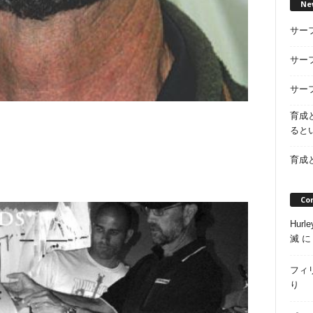
Ne
サー
サー
サー
育成
ると
育成
Co
Hur
滅
フィ
り